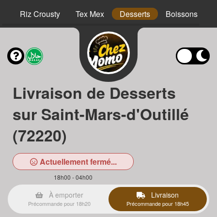
hs
Riz Crousty
Tex Mex
Desserts
Boissons
Livraison de Desserts
sur Saint-Mars-d'Outillé
(72220)
Actuellement fermé...
18h00 - 04h00
À emporter
Livraison
Précommande pour 18h20
Précommande pour 18h45