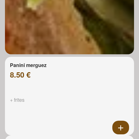
Panini merguez
8.50 €
+ frites