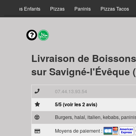
Menus Enfants
Pizzas
Paninis
Pizzas Tacos
Livraison de Boisson
sur Savigné-l'Évêque 
07.44.13.93.54
5/5 (voir les 2 avis)
Burgers, halal, italien, kebabs, panini
Moyens de paiement :