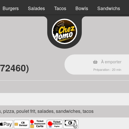
Burgers
Salades
Tacos
Bowls
Sandwichs
s
À emporter
(72460)
Préparation : 20 min
s, pizza, poulet frit, salades, sandwiches, tacos