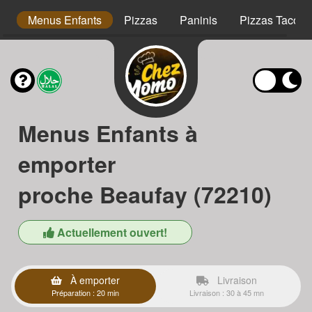
s
Menus Enfants
Pizzas
Paninis
Pizzas Tacos
Menus Enfants à
emporter
proche Beaufay (72210)
Actuellement ouvert!
À emporter
Livraison
Préparation : 20 min
Livraison : 30 à 45 mn