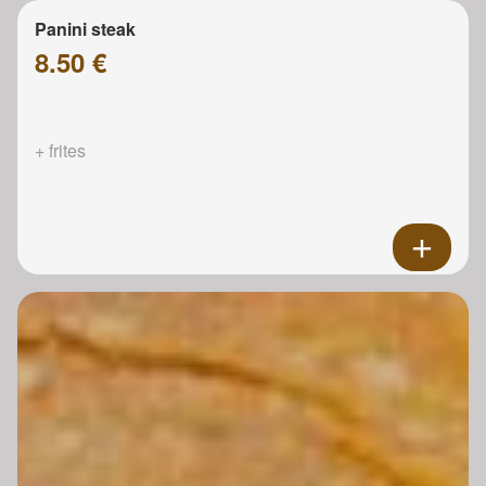
Panini steak
8.50 €
+ frites