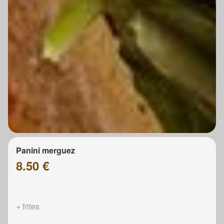
Panini merguez
8.50 €
+ frites