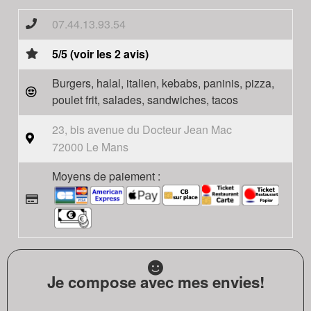
07.44.13.93.54
5/5 (voir les 2 avis)
Burgers, halal, italien, kebabs, paninis, pizza,
poulet frit, salades, sandwiches, tacos
23, bis avenue du Docteur Jean Mac
72000 Le Mans
Moyens de paiement :
Je compose avec mes envies!