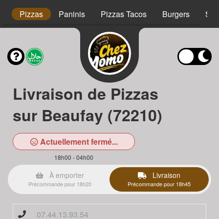
s
Pizzas
Paninis
Pizzas Tacos
Burgers
Sal
Livraison de Pizzas
sur Beaufay (72210)
Actuellement fermé...
18h00 - 04h00
À emporter
Livraison
Précommande pour 18h20
Précommande pour 18h45
07.44.13.93.54