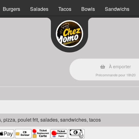
Burgers
Salades
Tacos
Bowls
Sandwichs
À emporter
Précommande pour 18h20
s, pizza, poulet frit, salades, sandwiches, tacos