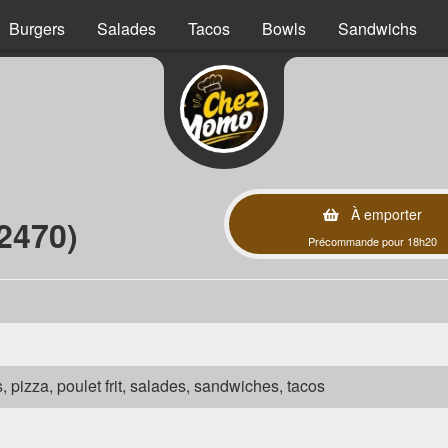
Burgers
Salades
Tacos
Bowls
Sandwichs
À emporter
2470)
Précommande pour 18h20
s, pizza, poulet frit, salades, sandwiches, tacos