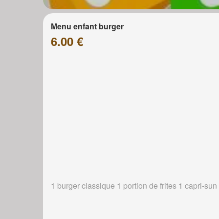
Menu enfant burger
6.00 €
1 burger classique 1 portion de frites 1 capri-sun