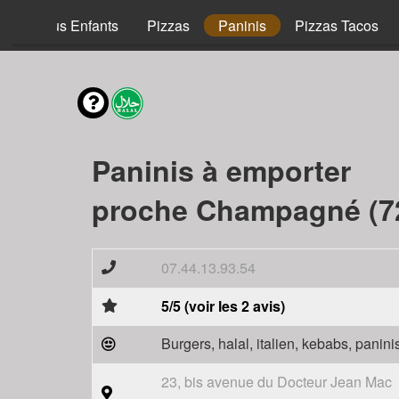
Menus Enfants
Pizzas
Paninis
Pizzas Tacos
Paninis à emporter
proche Champagné (7
07.44.13.93.54
5/5 (voir les 2 avis)
Burgers, halal, italien, kebabs, panini
23, bis avenue du Docteur Jean Mac