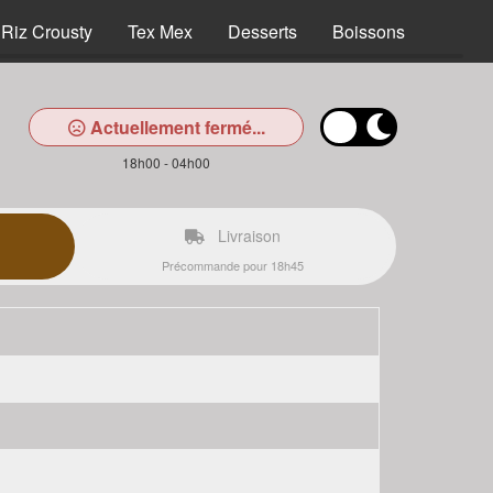
Riz Crousty
Tex Mex
Desserts
Boissons
Actuellement fermé...
18h00 - 04h00
Livraison
Précommande pour 18h45