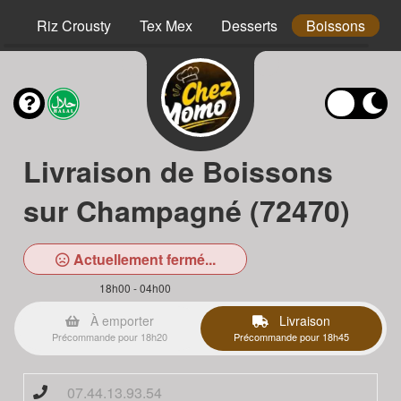
hs
Riz Crousty
Tex Mex
Desserts
Boissons
Livraison de Boissons
sur Champagné (72470)
Actuellement fermé...
18h00 - 04h00
À emporter
Livraison
Précommande pour 18h20
Précommande pour 18h45
07.44.13.93.54