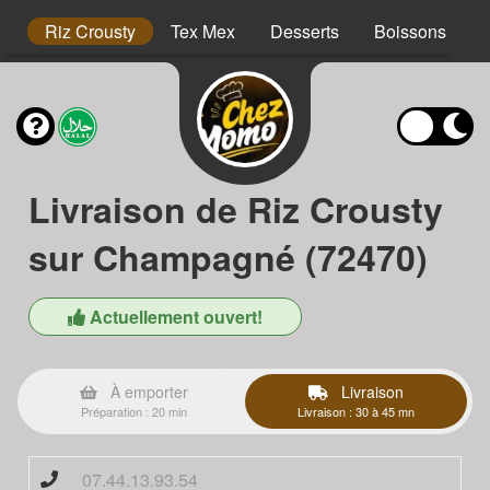
hs
Riz Crousty
Tex Mex
Desserts
Boissons
Livraison de Riz Crousty
sur Champagné (72470)
Actuellement ouvert!
À emporter
Livraison
Préparation : 20 min
Livraison : 30 à 45 mn
07.44.13.93.54