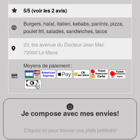
5/5 (voir les 2 avis)
Burgers, halal, italien, kebabs, paninis, pizza,
poulet frit, salades, sandwiches, tacos
23, bis avenue du Docteur Jean Mac
72000 Le Mans
Moyens de paiement :
Je compose avec mes envies!
Cliquez ici pour trouver vos plats préférés!