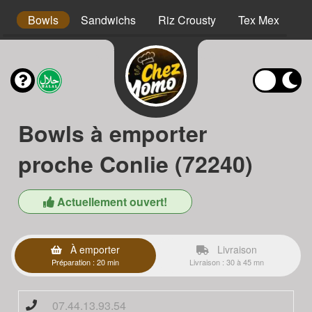
s
Bowls
Sandwichs
Riz Crousty
Tex Mex
D
Bowls à emporter
proche Conlie (72240)
Actuellement ouvert!
À emporter
Livraison
Préparation : 20 min
Livraison : 30 à 45 mn
07.44.13.93.54