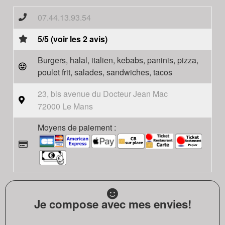
07.44.13.93.54
5/5 (voir les 2 avis)
Burgers, halal, italien, kebabs, paninis, pizza,
poulet frit, salades, sandwiches, tacos
23, bis avenue du Docteur Jean Mac
72000 Le Mans
Moyens de paiement :
Je compose avec mes envies!