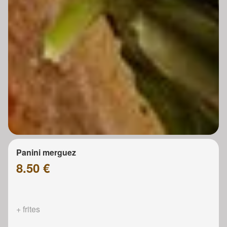
Panini merguez
8.50 €
+ frites