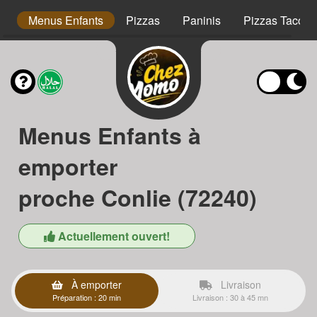
s
Menus Enfants
Pizzas
Paninis
Pizzas Tacos
Menus Enfants à
emporter
proche Conlie (72240)
Actuellement ouvert!
À emporter
Livraison
Préparation : 20 min
Livraison : 30 à 45 mn