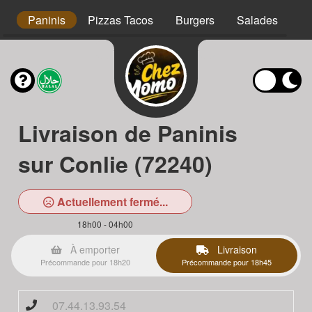
s
Paninis
Pizzas Tacos
Burgers
Salades
Ta
Livraison de Paninis
sur Conlie (72240)
Actuellement fermé...
18h00 - 04h00
À emporter
Livraison
Précommande pour 18h20
Précommande pour 18h45
07.44.13.93.54