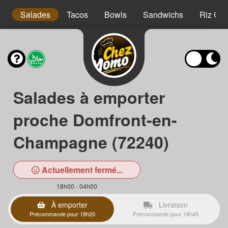
s
Salades
Tacos
Bowls
Sandwichs
Riz Cro
Salades à emporter
proche Domfront-en-
Champagne (72240)
Actuellement fermé...
18h00 - 04h00
À emporter
Livraison
Précommande pour 18h20
Précommande pour 18h45