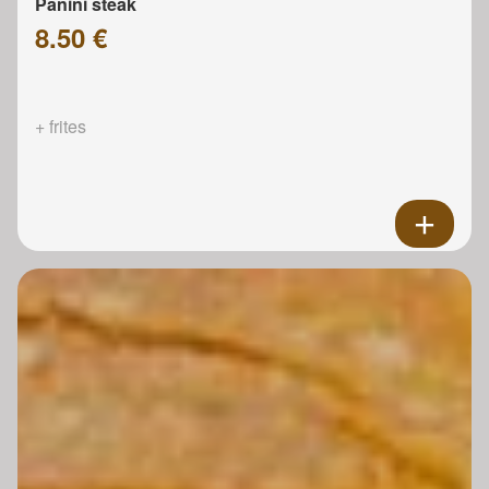
Panini steak
8.50 €
+ frites