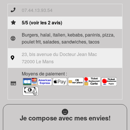
07.44.13.93.54
5/5 (voir les 2 avis)
Burgers, halal, italien, kebabs, paninis, pizza,
poulet frit, salades, sandwiches, tacos
23, bis avenue du Docteur Jean Mac
72000 Le Mans
Moyens de paiement :
Je compose avec mes envies!