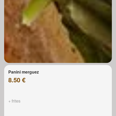
Panini merguez
8.50 €
+ frites