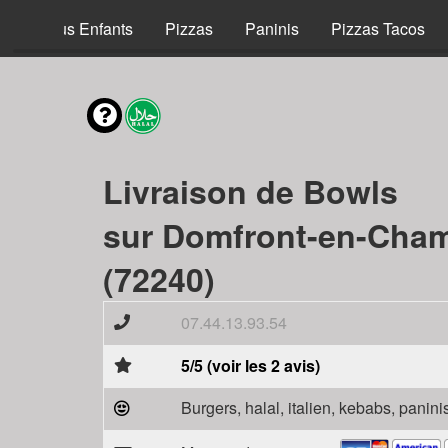
Menus Enfants
Pizzas
Paninis
Pizzas Tacos
Livraison de Bowls
sur Domfront-en-Cha
(72240)
07.44.13.93.54
5/5 (voir les 2 avis)
Burgers, halal, italien, kebabs, panini