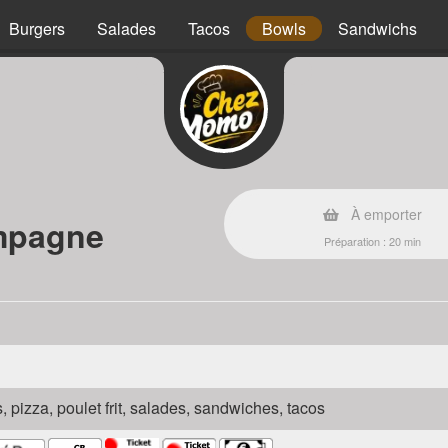
Burgers
Salades
Tacos
Bowls
Sandwichs
À emporter
mpagne
Préparation : 20 min
s, pizza, poulet frit, salades, sandwiches, tacos