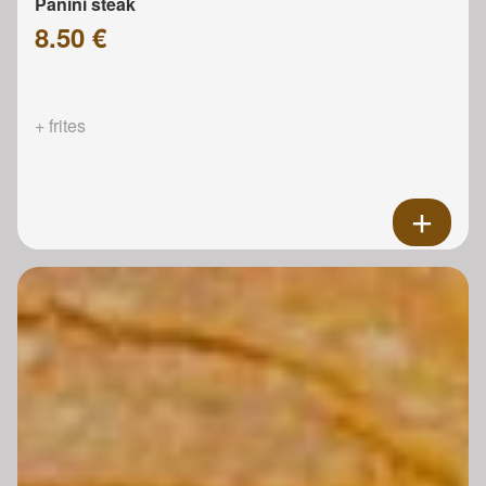
Panini steak
8.50 €
+ frites