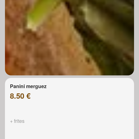
Panini merguez
8.50 €
+ frites