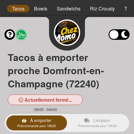
s
Tacos
Bowls
Sandwichs
Riz Crousty
Tex
Tacos à emporter
proche Domfront-en-
Champagne (72240)
Actuellement fermé...
18h00 - 04h00
À emporter
Livraison
Précommande pour 18h20
Précommande pour 18h45