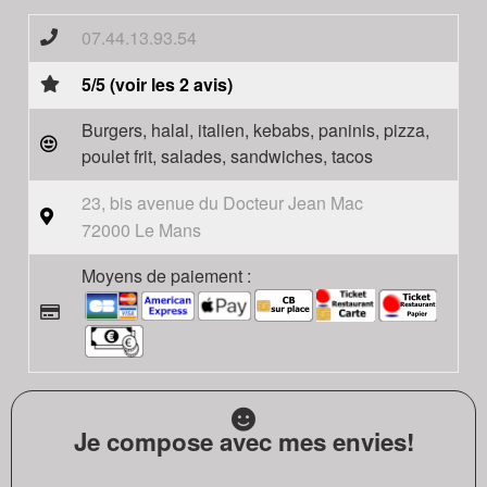
07.44.13.93.54
5/5 (voir les 2 avis)
Burgers, halal, italien, kebabs, paninis, pizza,
poulet frit, salades, sandwiches, tacos
23, bis avenue du Docteur Jean Mac
72000 Le Mans
Moyens de paiement :
Je compose avec mes envies!