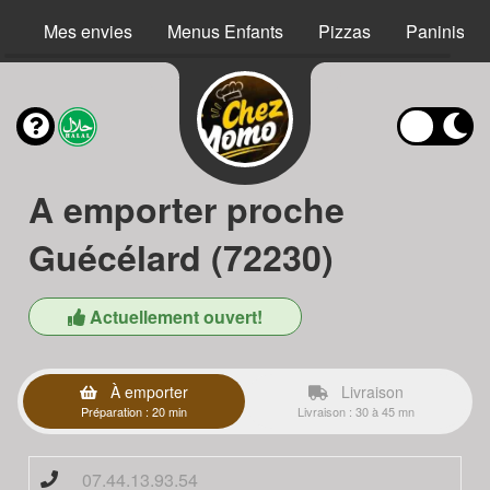
Mes envies
Menus Enfants
Pizzas
Paninis
A emporter proche
Guécélard (72230)
Actuellement ouvert!
À emporter
Livraison
Préparation : 20 min
Livraison : 30 à 45 mn
07.44.13.93.54