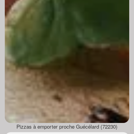
Pizzas à emporter proche Guécélard (72230)