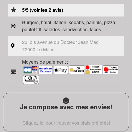
5/5 (voir les 2 avis)
Burgers, halal, italien, kebabs, paninis, pizza,
poulet frit, salades, sandwiches, tacos
23, bis avenue du Docteur Jean Mac
72000 Le Mans
Moyens de paiement :
Je compose avec mes envies!
Cliquez ici pour trouver vos plats préférés!