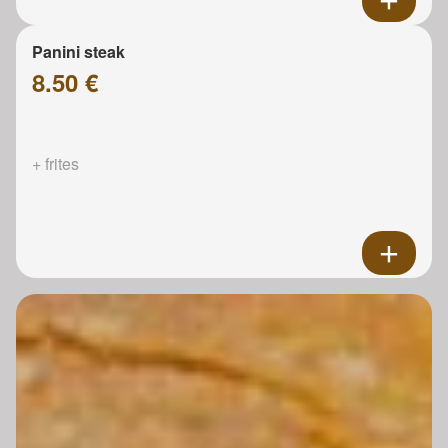
Panini steak
8.50 €
+ frites