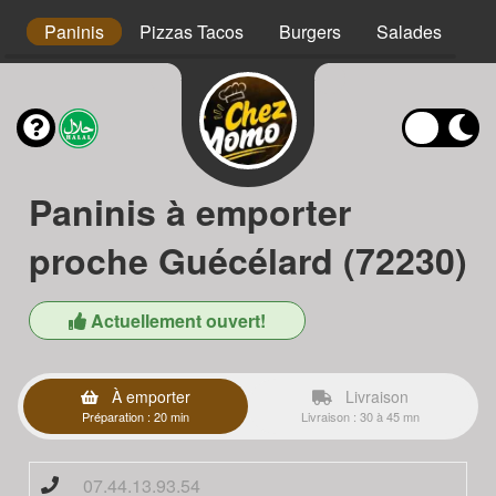
s
Paninis
Pizzas Tacos
Burgers
Salades
Ta
Paninis à emporter
proche Guécélard (72230)
Actuellement ouvert!
À emporter
Livraison
Préparation : 20 min
Livraison : 30 à 45 mn
07.44.13.93.54