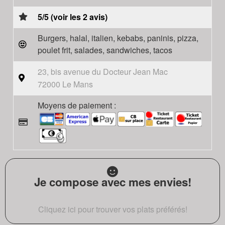
5/5 (voir les 2 avis)
Burgers, halal, italien, kebabs, paninis, pizza,
poulet frit, salades, sandwiches, tacos
23, bis avenue du Docteur Jean Mac
72000 Le Mans
Moyens de paiement :
Je compose avec mes envies!
Cliquez ici pour trouver vos plats préférés!