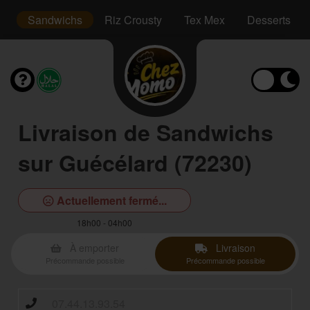
s
Sandwichs
Riz Crousty
Tex Mex
Desserts
Livraison de Sandwichs
sur Guécélard (72230)
Actuellement fermé...
18h00 - 04h00
À emporter
Livraison
Précommande possible
Précommande possible
07.44.13.93.54