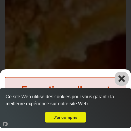
Exceptionnellement
Ce site Web utilise des cookies pour vous garantir la
fermé
meilleure expérience sur notre site Web
Livraison sur Guécélard
(Précommande possible)
J'ai compris
Accueil
Panier
Compte