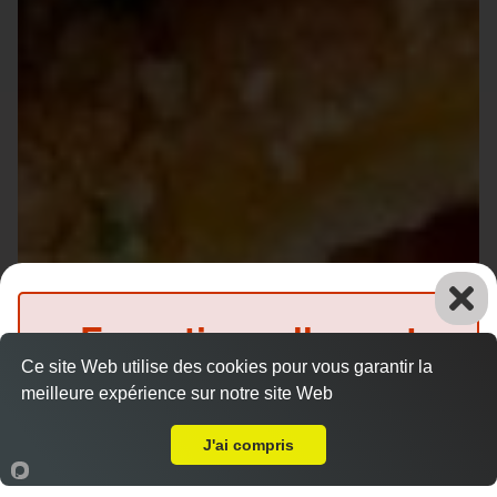
Exceptionnellement
Ce site Web utilise des cookies pour vous garantir la
fermé
meilleure expérience sur notre site Web
A Emporter sur Guécélard
(Précommande possible)
J'ai compris
Accueil
Panier
Compte