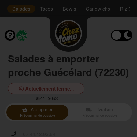
s
Salades
Tacos
Bowls
Sandwichs
Riz Cro
Salades à emporter
proche Guécélard (72230)
Actuellement fermé...
18h00 - 04h00
À emporter
Livraison
Précommande possible
Précommande possible
07.44.13.93.54