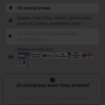
5/5 (voir les 2 avis)
Burgers, halal, italien, kebabs, paninis, pizza,
poulet frit, salades, sandwiches, tacos
23, bis avenue du Docteur Jean Mac
72000 Le Mans
Moyens de paiement :
Je compose avec mes envies!
Cliquez ici pour trouver vos plats préférés!