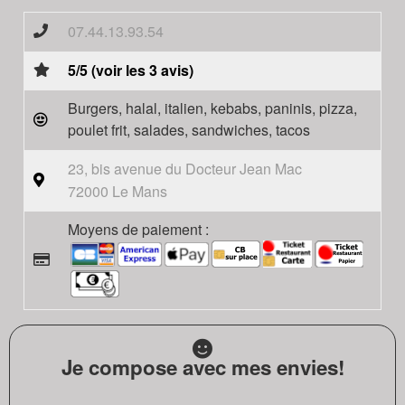
07.44.13.93.54
5/5 (voir les 3 avis)
Burgers, halal, italien, kebabs, paninis, pizza,
poulet frit, salades, sandwiches, tacos
23, bis avenue du Docteur Jean Mac
72000 Le Mans
Moyens de paiement :
Je compose avec mes envies!