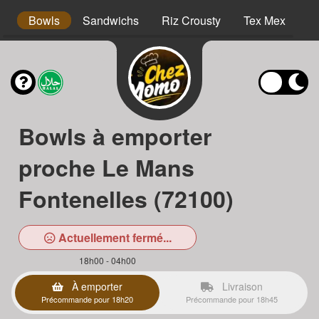
s
Bowls
Sandwichs
Riz Crousty
Tex Mex
D
Bowls à emporter
proche Le Mans
Fontenelles (72100)
Actuellement fermé...
18h00 - 04h00
À emporter
Livraison
Précommande pour 18h20
Précommande pour 18h45