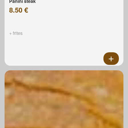
Panini steak
8.50 €
+ frites