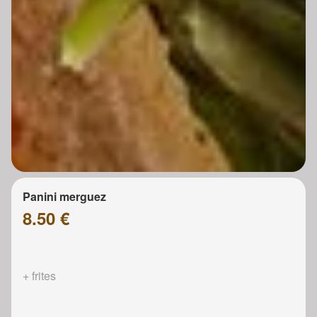
Panini merguez
8.50 €
+ frites