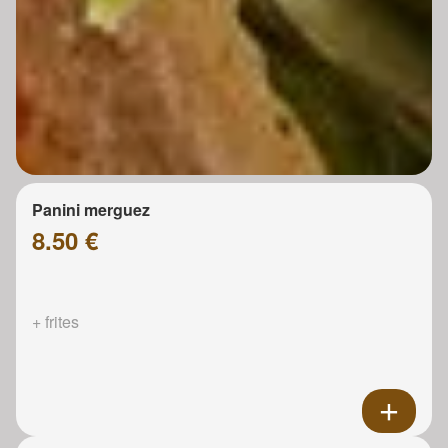
Panini merguez
8.50 €
+ frites