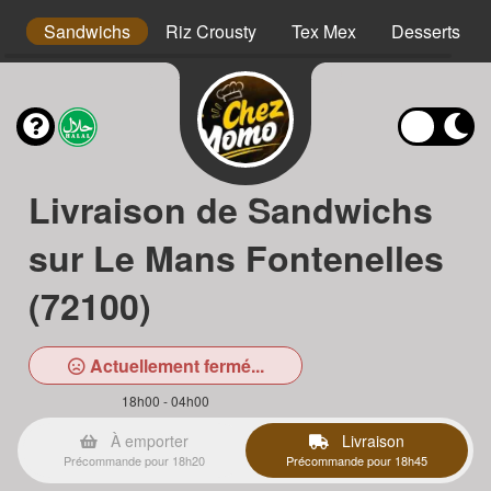
s
Sandwichs
Riz Crousty
Tex Mex
Desserts
Livraison de Sandwichs
sur Le Mans Fontenelles
(72100)
Actuellement fermé...
18h00 - 04h00
À emporter
Livraison
Précommande pour 18h20
Précommande pour 18h45