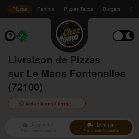
s
Pizzas
Paninis
Pizzas Tacos
Burgers
Sal
Livraison de Pizzas
sur Le Mans Fontenelles
(72100)
Actuellement fermé...
À emporter
Livraison
Précommande possible
Précommande possible