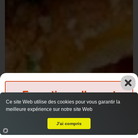
Exceptionnellement
Ce site Web utilise des cookies pour vous garantir la
fermé
meilleure expérience sur notre site Web
Livraison sur Le Mans Fontenelles
(Précommande possible)
J'ai compris
Accueil
Panier
Compte