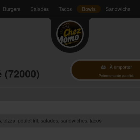
Burgers
Salades
Tacos
Bowls
Sandwichs
À emporter
 (72000)
Précommande possible
s, pizza, poulet frit, salades, sandwiches, tacos