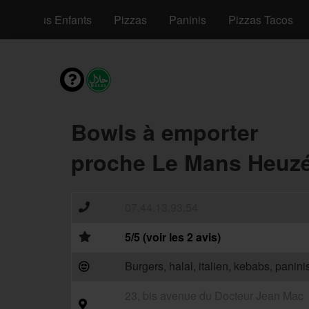
Menus Enfants
Pizzas
Paninis
Pizzas Tacos
Bowls à emporter
proche Le Mans Heuzé
07.44.13.93.54
5/5 (voir les 2 avis)
Burgers, halal, italien, kebabs, panini
23, bis avenue du Docteur Jean Mac