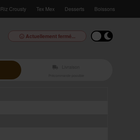
Riz Crousty
Tex Mex
Desserts
Boissons
Actuellement fermé...
Livraison
Précommande possible