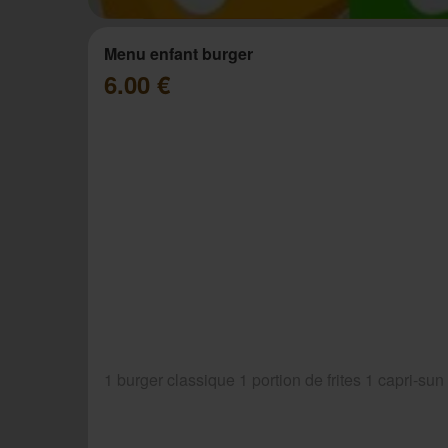
Menu enfant burger
6.00 €
1 burger classique 1 portion de frites 1 capri-sun