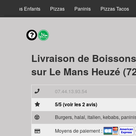
Menus Enfants
Pizzas
Paninis
Pizzas Tacos
Livraison de Boisson
sur Le Mans Heuzé (7
07.44.13.93.54
5/5 (voir les 2 avis)
Burgers, halal, italien, kebabs, panini
Moyens de paiement :