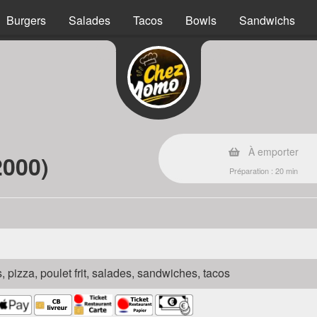
Burgers
Salades
Tacos
Bowls
Sandwichs
s
À emporter
2000)
Préparation : 20 min
s, pizza, poulet frit, salades, sandwiches, tacos