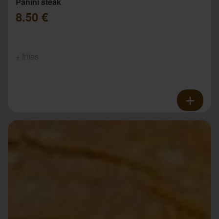
Panini steak
8.50 €
+ frites