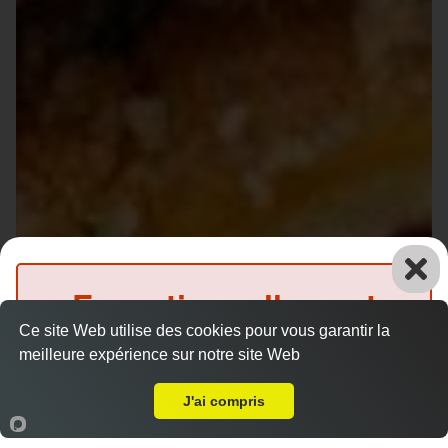
Exceptionnellement
Ce site Web utilise des cookies pour vous garantir la
fermé
meilleure expérience sur notre site Web
A Emporter sur Le Mans Heuzé
(Précommande possible)
J'ai compris
Accueil
Panier
Compte