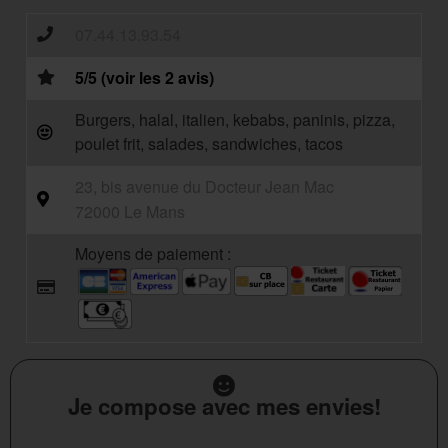
07.44.13.93.54
5/5 (voir les 2 avis)
Burgers, halal, italien, kebabs, paninis, pizza,
poulet frit, salades, sandwiches, tacos
23, bis avenue du Docteur Jean Mac
72000 Le Mans
Moyens de paiement :
Je compose avec mes envies!