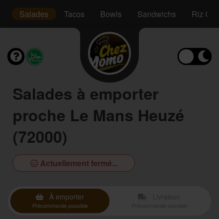
s
Salades
Tacos
Bowls
Sandwichs
Riz Cro
Salades à emporter
proche Le Mans Heuzé
(72000)
Actuellement fermé...
À emporter
Livraison
Précommande possible
Précommande possible