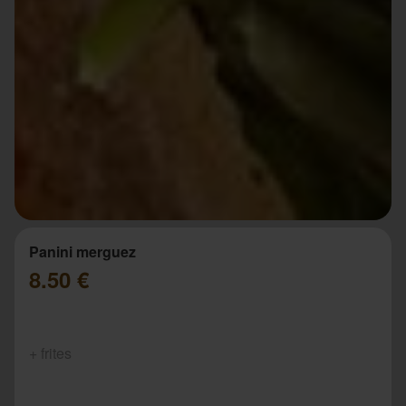
Panini merguez
8.50 €
+ frites