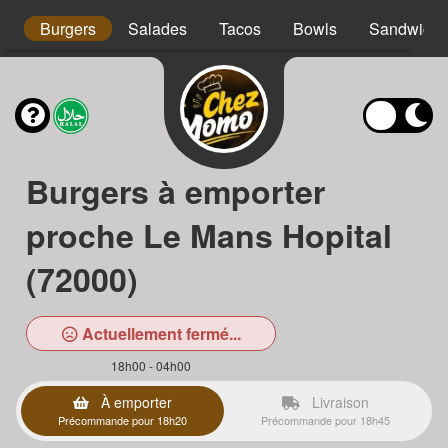
os
Burgers
Salades
Tacos
Bowls
Sandwichs
Burgers à emporter
proche Le Mans Hopital
(72000)
Actuellement fermé...
18h00 - 04h00
À emporter
Livraison
Précommande pour 18h20
Précommande pour 18h45