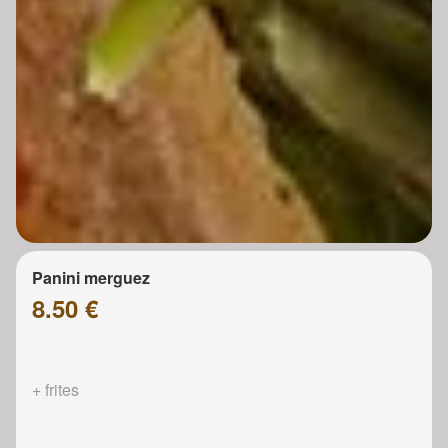
Panini merguez
8.50 €
+ frites