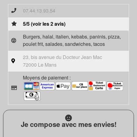
07.44.13.93.54
5/5 (voir les 2 avis)
Burgers, halal, italien, kebabs, paninis, pizza,
poulet frit, salades, sandwiches, tacos
23, bis avenue du Docteur Jean Mac
72000 Le Mans
Moyens de paiement :
Je compose avec mes envies!