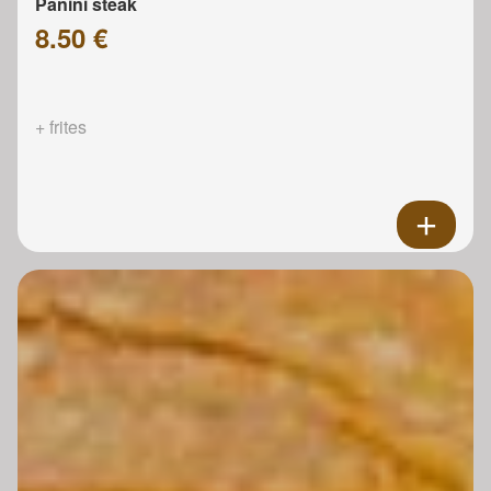
Panini steak
8.50 €
+ frites