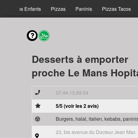
Menus Enfants
Pizzas
Paninis
Pizzas Tacos
Desserts à emporter
proche Le Mans Hopita
07.44.13.93.54
5/5 (voir les 2 avis)
Burgers, halal, italien, kebabs, panini
23, bis avenue du Docteur Jean Mac