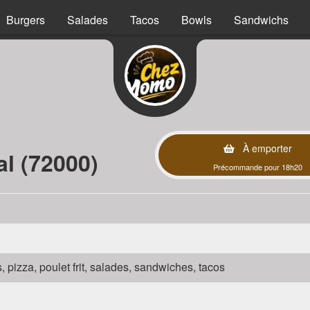
Burgers
Salades
Tacos
Bowls
Sandwichs
À emporter
l (72000)
Précommande pour 18h20
s, pizza, poulet frit, salades, sandwiches, tacos