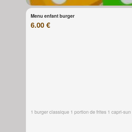
Menu enfant burger
6.00 €
1 burger classique 1 portion de frites 1 capri-sun