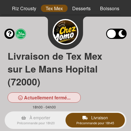
hs
Riz Crousty
Tex Mex
Desserts
Boissons
Livraison de Tex Mex
sur Le Mans Hopital
(72000)
Actuellement fermé...
18h00 - 04h00
À emporter
Livraison
Précommande pour 18h20
Précommande pour 18h45