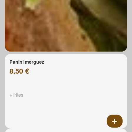
Panini merguez
8.50 €
+ frites