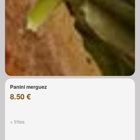
Panini merguez
8.50 €
+ frites