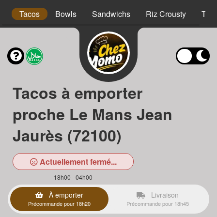
s
Tacos
Bowls
Sandwichs
Riz Crousty
Tex
Tacos à emporter
proche Le Mans Jean
Jaurès (72100)
Actuellement fermé...
18h00 - 04h00
À emporter
Livraison
Précommande pour 18h20
Précommande pour 18h45