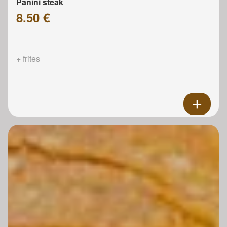
Panini steak
8.50 €
+ frites