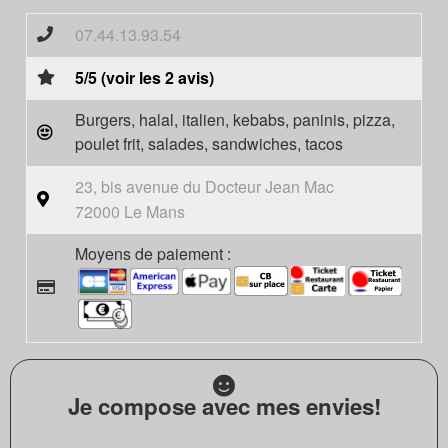
07.44.13.93.54
5/5 (voir les 2 avis)
Burgers, halal, italien, kebabs, paninis, pizza,
poulet frit, salades, sandwiches, tacos
23, bis avenue du Docteur Jean Mac
72000 Le Mans
Moyens de paiement :
Je compose avec mes envies!