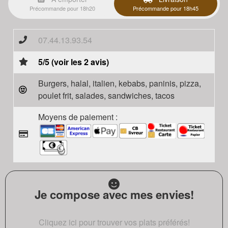
Précommande pour 18h20
Précommande pour 18h45
07.44.13.93.54
5/5 (voir les 2 avis)
Burgers, halal, italien, kebabs, paninis, pizza,
poulet frit, salades, sandwiches, tacos
Moyens de paiement :
Je compose avec mes envies!
Cliquez ici pour trouver vos plats préférés!