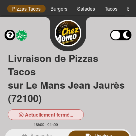
is
Pizzas Tacos
Burgers
Salades
Tacos
Bow
Livraison de Pizzas
Tacos
sur Le Mans Jean Jaurès
(72100)
Actuellement fermé...
18h00 - 04h00
À emporter
Livraison