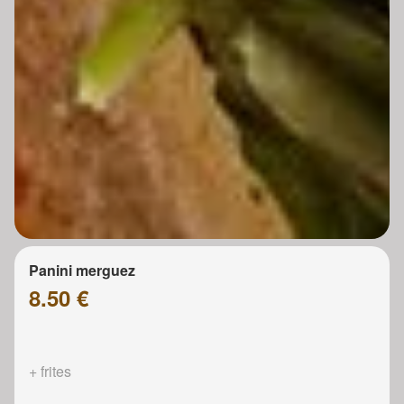
Panini merguez
8.50 €
+ frites