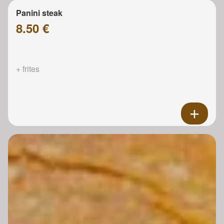
Panini steak
8.50 €
+ frites