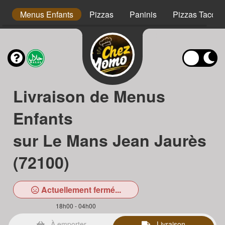
s
Menus Enfants
Pizzas
Paninis
Pizzas Tacos
Livraison de Menus
Enfants
sur Le Mans Jean Jaurès
(72100)
Actuellement fermé...
18h00 - 04h00
À emporter
Livraison