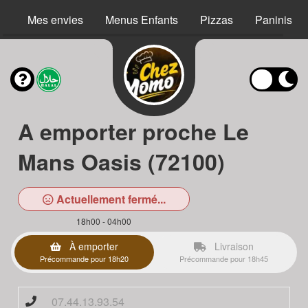
Mes envies
Menus Enfants
Pizzas
Paninis
A emporter proche Le
Mans Oasis (72100)
Actuellement fermé...
18h00 - 04h00
À emporter
Livraison
Précommande pour 18h20
Précommande pour 18h45
07.44.13.93.54