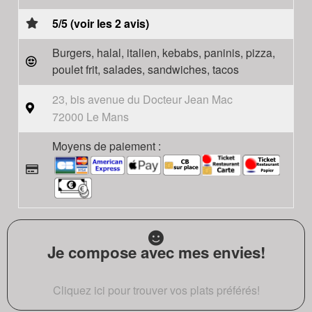
5/5 (voir les 2 avis)
Burgers, halal, italien, kebabs, paninis, pizza,
poulet frit, salades, sandwiches, tacos
23, bis avenue du Docteur Jean Mac
72000 Le Mans
Moyens de paiement :
Je compose avec mes envies!
Cliquez ici pour trouver vos plats préférés!