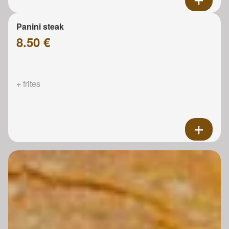
Panini steak
8.50 €
+ frites