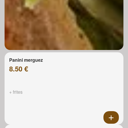
Panini merguez
8.50 €
+ frites