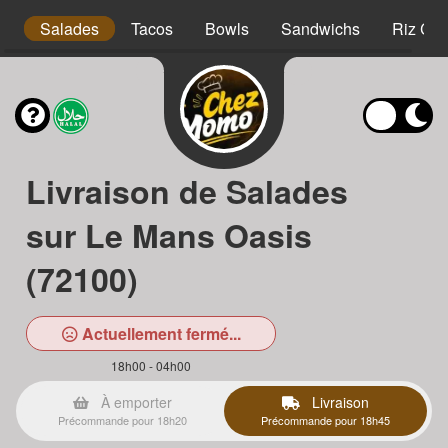
s
Salades
Tacos
Bowls
Sandwichs
Riz Cro
Livraison de Salades
sur Le Mans Oasis
(72100)
Actuellement fermé...
18h00 - 04h00
À emporter
Livraison
Précommande pour 18h20
Précommande pour 18h45