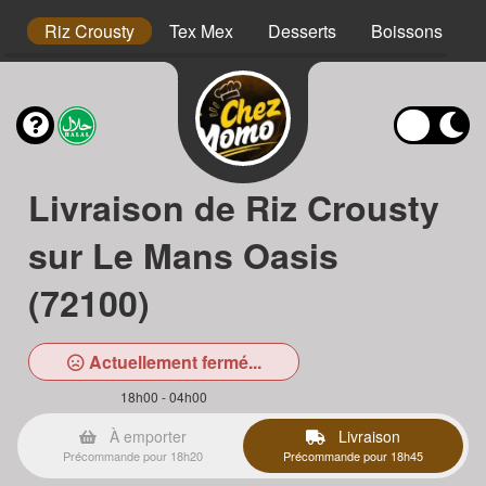
hs
Riz Crousty
Tex Mex
Desserts
Boissons
Livraison de Riz Crousty
sur Le Mans Oasis
(72100)
Actuellement fermé...
18h00 - 04h00
À emporter
Livraison
Précommande pour 18h20
Précommande pour 18h45