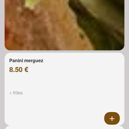
Panini merguez
8.50 €
+ frites