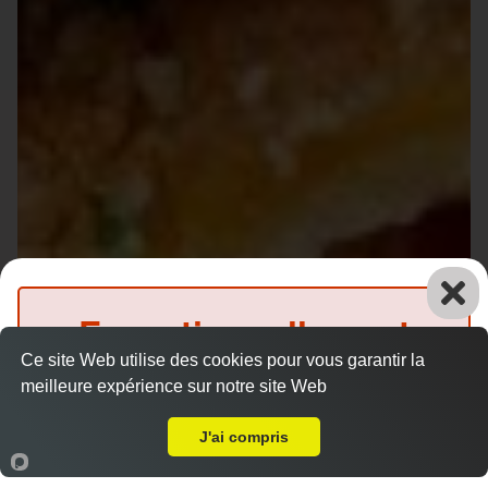
Exceptionnellement
Ce site Web utilise des cookies pour vous garantir la
fermé
meilleure expérience sur notre site Web
Livraison sur Le Mans Oasis
(Précommande possible)
J'ai compris
Accueil
Panier
Compte