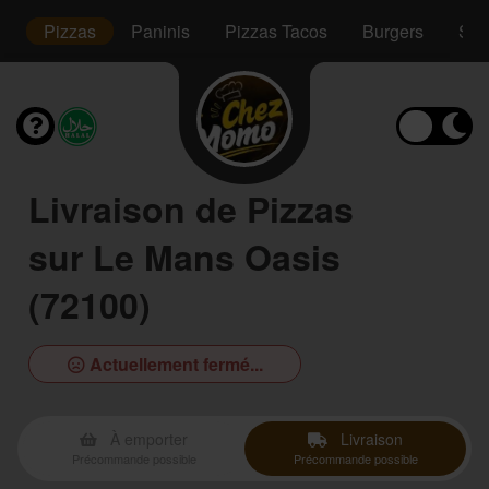
s
Pizzas
Paninis
Pizzas Tacos
Burgers
Sal
Livraison de Pizzas
sur Le Mans Oasis
(72100)
Actuellement fermé...
À emporter
Livraison
Précommande possible
Précommande possible