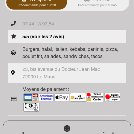
Précommande pour 18h20
Précommande pour 18h45
07.44.13.93.54
5/5 (voir les 2 avis)
Burgers, halal, italien, kebabs, paninis, pizza,
poulet frit, salades, sandwiches, tacos
23, bis avenue du Docteur Jean Mac
72000 Le Mans
Moyens de paiement :