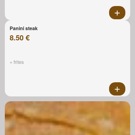
Panini steak
8.50 €
+ frites