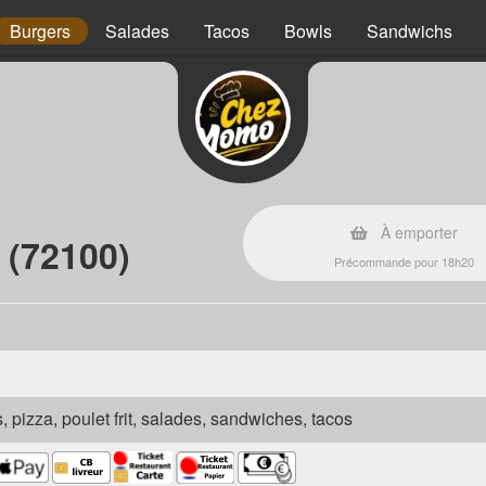
Burgers
Salades
Tacos
Bowls
Sandwichs
À emporter
 (72100)
Précommande pour 18h20
s, pizza, poulet frit, salades, sandwiches, tacos