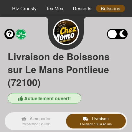
hs
Riz Crousty
Tex Mex
Desserts
Boissons
Livraison de Boissons
sur Le Mans Pontlieue
(72100)
Actuellement ouvert!
À emporter
Livraison
Préparation : 20 min
Livraison : 30 à 45 mn