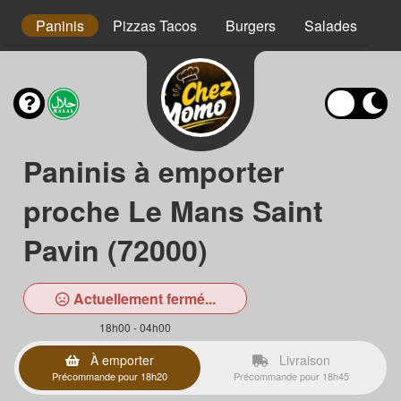
s
Paninis
Pizzas Tacos
Burgers
Salades
Ta
Paninis à emporter
proche Le Mans Saint
Pavin (72000)
Actuellement fermé...
18h00 - 04h00
À emporter
Livraison
Précommande pour 18h20
Précommande pour 18h45