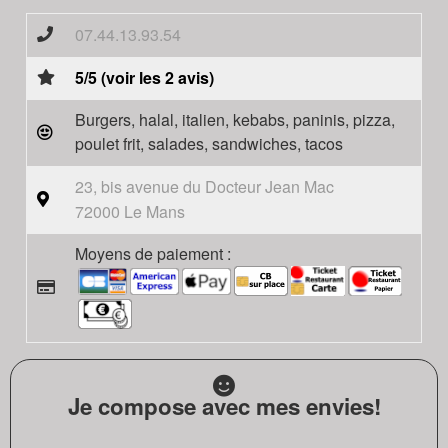
07.44.13.93.54
5/5 (voir les 2 avis)
Burgers, halal, italien, kebabs, paninis, pizza,
poulet frit, salades, sandwiches, tacos
23, bis avenue du Docteur Jean Mac
72000 Le Mans
Moyens de paiement :
Je compose avec mes envies!