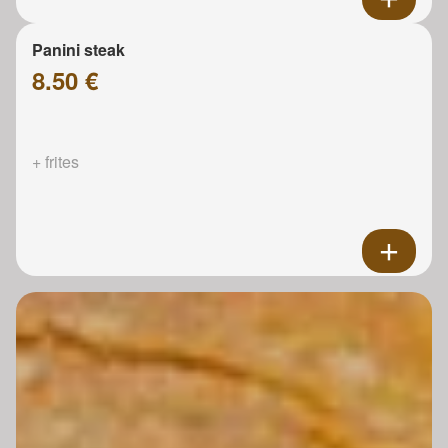
Panini steak
8.50 €
+ frites