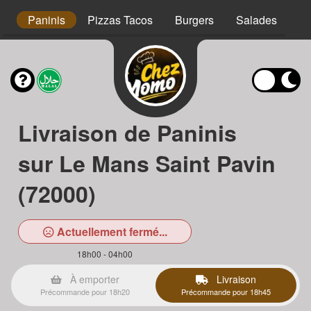
s
Paninis
Pizzas Tacos
Burgers
Salades
Ta
Livraison de Paninis
sur Le Mans Saint Pavin
(72000)
Actuellement fermé...
18h00 - 04h00
À emporter
Livraison
Précommande pour 18h20
Précommande pour 18h45