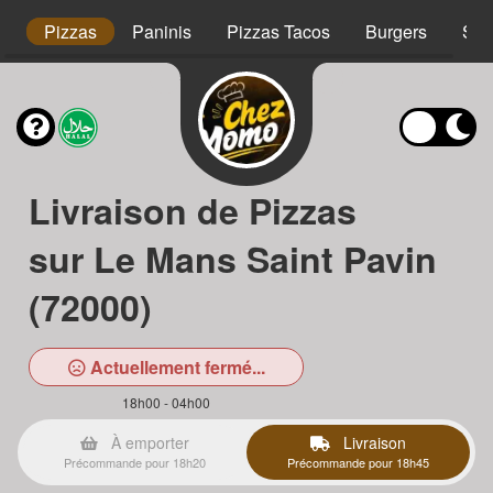
s
Pizzas
Paninis
Pizzas Tacos
Burgers
Sal
Livraison de Pizzas
sur Le Mans Saint Pavin
(72000)
Actuellement fermé...
18h00 - 04h00
À emporter
Livraison
Précommande pour 18h20
Précommande pour 18h45