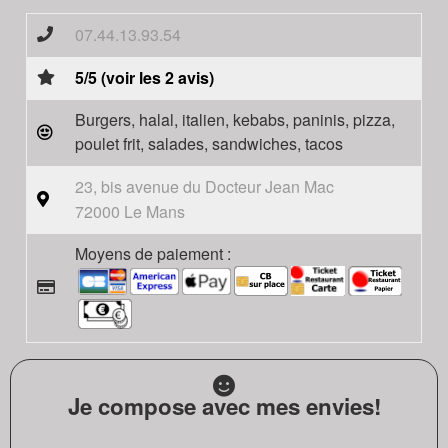
07.44.13.93.54
5/5 (voir les 2 avis)
Burgers, halal, italien, kebabs, paninis, pizza,
poulet frit, salades, sandwiches, tacos
23, bis avenue du Docteur Jean Mac
72000 Le Mans
Moyens de paiement :
Je compose avec mes envies!