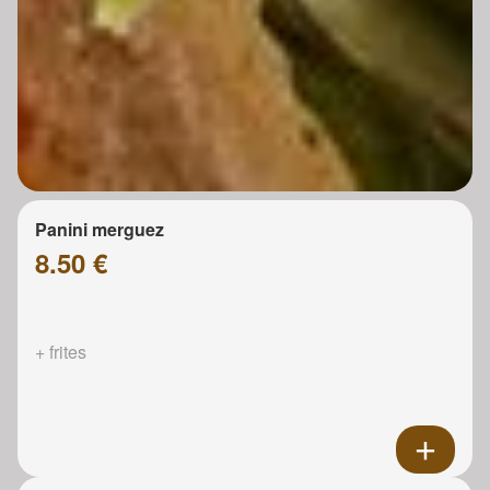
Panini merguez
8.50 €
+ frites