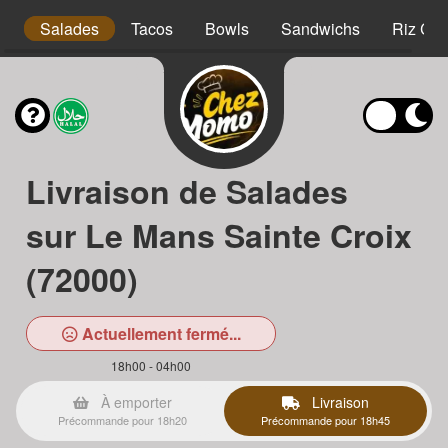
s
Salades
Tacos
Bowls
Sandwichs
Riz Cro
Livraison de Salades
sur Le Mans Sainte Croix
(72000)
Actuellement fermé...
18h00 - 04h00
À emporter
Livraison
Précommande pour 18h20
Précommande pour 18h45