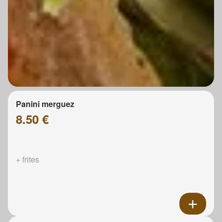
Panini merguez
8.50 €
+ frites