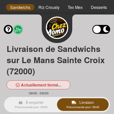
s
Sandwichs
Riz Crousty
Tex Mex
Desserts
Livraison de Sandwichs
sur Le Mans Sainte Croix
(72000)
Actuellement fermé...
18h00 - 04h00
À emporter
Livraison
Précommande pour 18h20
Précommande pour 18h45