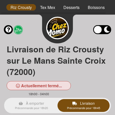
hs
Riz Crousty
Tex Mex
Desserts
Boissons
Livraison de Riz Crousty
sur Le Mans Sainte Croix
(72000)
Actuellement fermé...
18h00 - 04h00
À emporter
Livraison
Précommande pour 18h20
Précommande pour 18h45