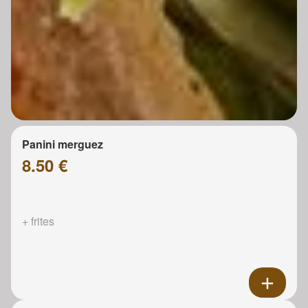
Panini merguez
8.50 €
+ frites