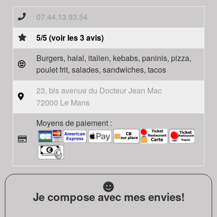
07.44.13.93.54
5/5 (voir les 3 avis)
Burgers, halal, italien, kebabs, paninis, pizza,
poulet frit, salades, sandwiches, tacos
23, bis avenue du Docteur Jean Mac
72000 Le Mans
Moyens de paiement :
Je compose avec mes envies!