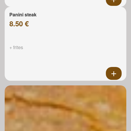
Panini steak
8.50 €
+ frites