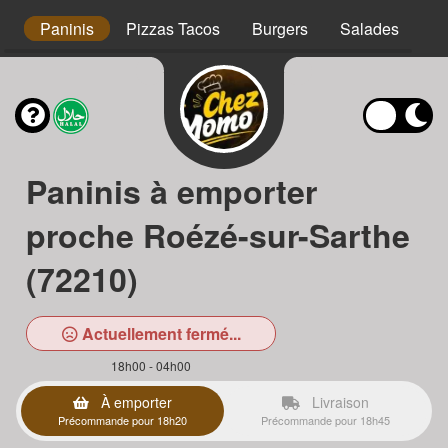
s
Paninis
Pizzas Tacos
Burgers
Salades
Ta
Paninis à emporter
proche Roézé-sur-Sarthe
(72210)
Actuellement fermé...
18h00 - 04h00
À emporter
Livraison
Précommande pour 18h20
Précommande pour 18h45