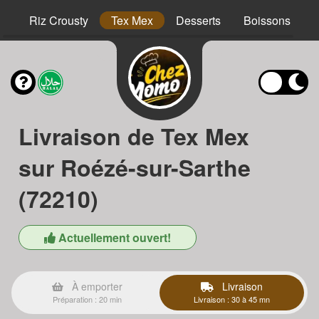
hs
Riz Crousty
Tex Mex
Desserts
Boissons
Livraison de Tex Mex
sur Roézé-sur-Sarthe
(72210)
Actuellement ouvert!
À emporter
Livraison
Préparation : 20 min
Livraison : 30 à 45 mn