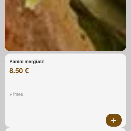
Panini merguez
8.50 €
+ frites