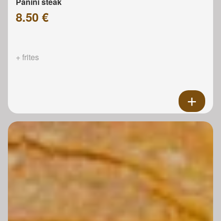
Panini steak
8.50 €
+ frites