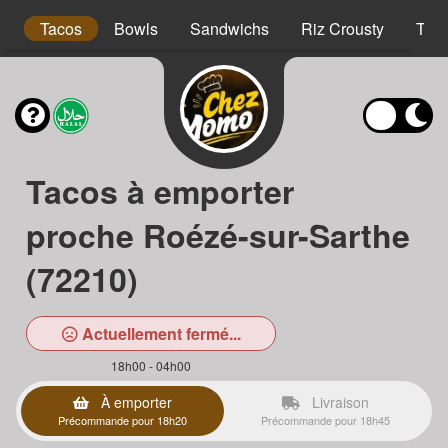
s
Tacos
Bowls
Sandwichs
Riz Crousty
Tex
Tacos à emporter
proche Roézé-sur-Sarthe
(72210)
Actuellement fermé...
18h00 - 04h00
À emporter
Livraison
Précommande pour 18h20
Précommande pour 18h45