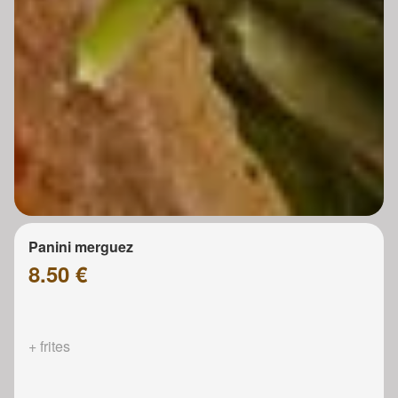
Panini merguez
8.50 €
+ frites