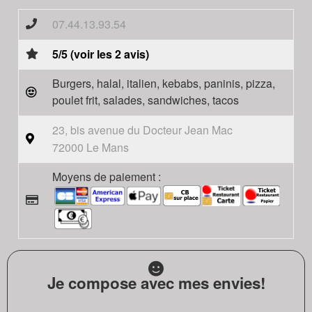
07.44.13.93.54
5/5 (voir les 2 avis)
Burgers, halal, italien, kebabs, paninis, pizza,
poulet frit, salades, sandwiches, tacos
23, bis avenue du Docteur Jean Mac
72000 Le Mans
Moyens de paiement :
Je compose avec mes envies!