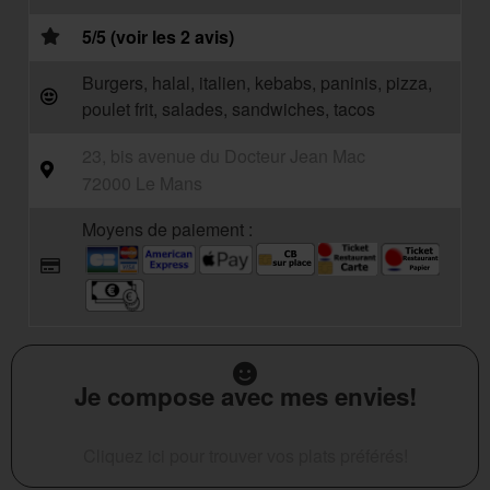
5/5 (voir les 2 avis)
Burgers, halal, italien, kebabs, paninis, pizza,
poulet frit, salades, sandwiches, tacos
23, bis avenue du Docteur Jean Mac
72000 Le Mans
Moyens de paiement :
Je compose avec mes envies!
Cliquez ici pour trouver vos plats préférés!