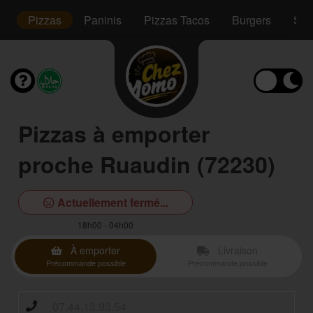
s
Pizzas
Paninis
Pizzas Tacos
Burgers
Sal
Pizzas à emporter
proche Ruaudin (72230)
Actuellement fermé...
18h00 - 04h00
À emporter
Livraison
Précommande possible
Précommande possible
07.44.13.93.54