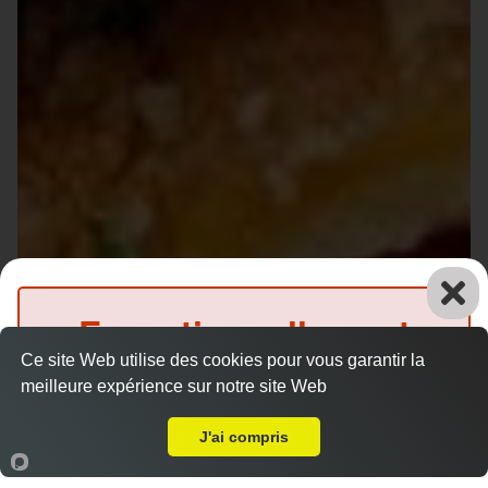
Exceptionnellement
Ce site Web utilise des cookies pour vous garantir la
fermé
meilleure expérience sur notre site Web
A Emporter sur Ruaudin
(Précommande possible)
J'ai compris
Accueil
Panier
Compte