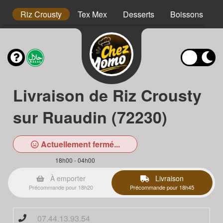
hs
Riz Crousty
Tex Mex
Desserts
Boissons
Livraison de Riz Crousty
sur Ruaudin (72230)
Actuellement fermé...
18h00 - 04h00
À emporter
Livraison
Précommande pour 18h20
Précommande pour 18h45
07.44.13.93.54