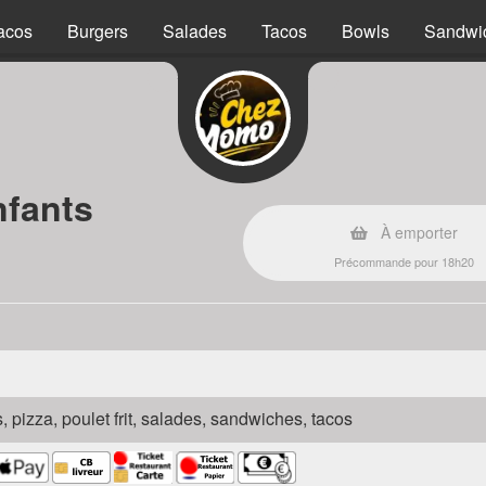
acos
Burgers
Salades
Tacos
Bowls
Sandwi
nfants
À emporter
Précommande pour 18h20
s, pizza, poulet frit, salades, sandwiches, tacos