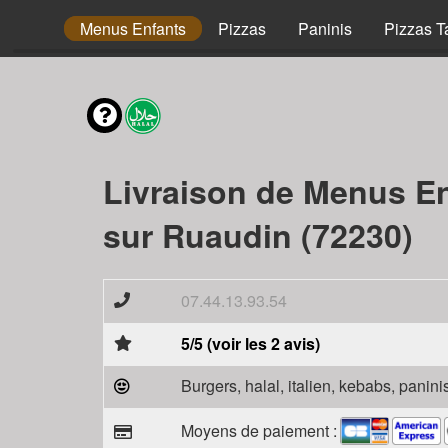
envies
Menus Enfants
Pizzas
Paninis
Pizzas T
Livraison de Menus E
sur Ruaudin (72230)
07.44.13.93.54
5/5 (voir les 2 avis)
Burgers, halal, italien, kebabs, panini
Moyens de paiement :